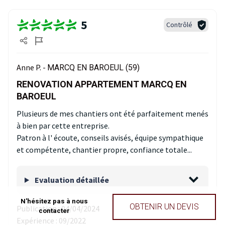
5
Contrôlé
Anne P. -
MARCQ EN BAROEUL (59)
RENOVATION APPARTEMENT MARCQ EN
BAROEUL
Plusieurs de mes chantiers ont été parfaitement menés
à bien par cette entreprise.
Patron à l' écoute, conseils avisés, équipe sympathique
et compétente, chantier propre, confiance totale...
Evaluation détaillée
N'hésitez pas à nous
OBTENIR UN DEVIS
Publication :
04/04/2024
contacter
Expérience :
09/2022